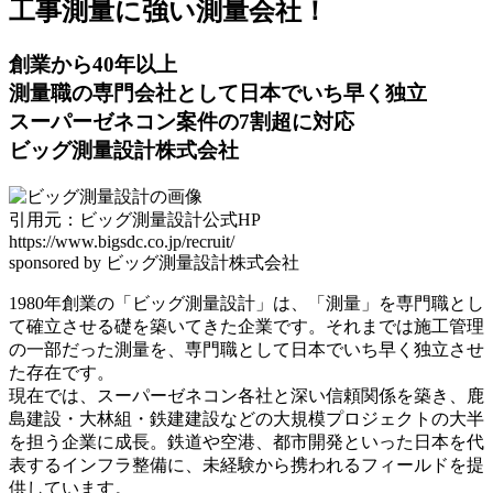
工事測量に強い測量会社！
創業から40年以上
測量職の専門会社
として日本でいち早く独立
スーパーゼネコン案件の7割超に対応
ビッグ測量設計株式会社
引用元：ビッグ測量設計公式HP
https://www.bigsdc.co.jp/recruit/
sponsored by ビッグ測量設計株式会社
1980年創業の「ビッグ測量設計」は、
「測量」を専門職とし
て確立させる礎を築いてきた企業
です。それまでは施工管理
の一部だった測量を、専門職として日本でいち早く独立させ
た存在です。
現在では、スーパーゼネコン各社と深い信頼関係を築き、
鹿
島建設・大林組・鉄建建設などの大規模プロジェクトの大半
を担う
企業に成長。鉄道や空港、都市開発といった日本を代
表するインフラ整備に、未経験から携われるフィールドを提
供しています。