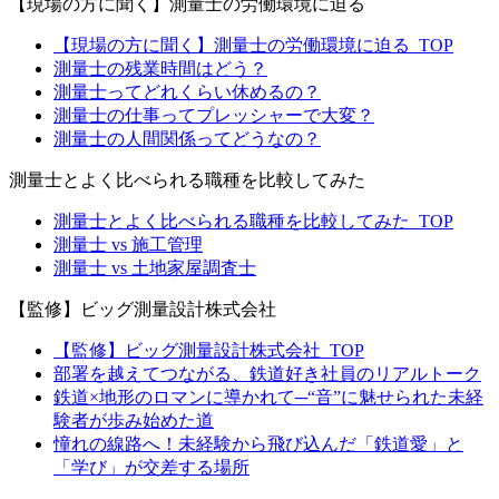
【現場の方に聞く】測量士の労働環境に迫る
【現場の方に聞く】測量士の労働環境に迫る_TOP
測量士の残業時間はどう？
測量士ってどれくらい休めるの？
測量士の仕事ってプレッシャーで大変？
測量士の人間関係ってどうなの？
測量士とよく比べられる職種を比較してみた
測量士とよく比べられる職種を比較してみた_TOP
測量士 vs 施工管理
測量士 vs 土地家屋調査士
【監修】ビッグ測量設計株式会社
【監修】ビッグ測量設計株式会社_TOP
部署を越えてつながる、鉄道好き社員のリアルトーク
鉄道×地形のロマンに導かれて─“音”に魅せられた未経
験者が歩み始めた道
憧れの線路へ！未経験から飛び込んだ「鉄道愛」と
「学び」が交差する場所