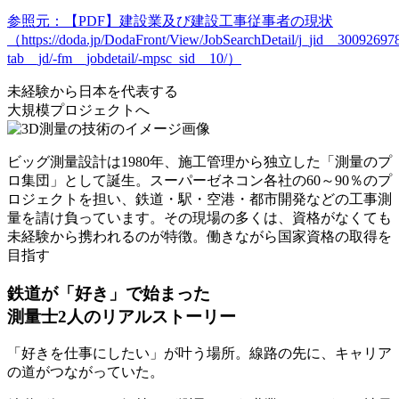
参照元：【PDF】建設業及び建設工事従事者の現状
（https://doda.jp/DodaFront/View/JobSearchDetail/j_jid__300926978
tab__jd/-fm__jobdetail/-mpsc_sid__10/）
未経験から
日本を代表する
大規模プロジェクトへ
ビッグ測量設計は1980年、施工管理から独立した「測量のプ
ロ集団」として誕生。
スーパーゼネコン各社の60～90％のプ
ロジェクトを担い、鉄道・駅・空港・都市開発などの工事測
量を請け負っています。
その現場の多くは、資格がなくても
未経験から携われるのが特徴。働きながら国家資格の取得を
目指す
鉄道が「好き」で始まった
測量士2人のリアルストーリー
「好きを仕事にしたい」が叶う場所。線路の先に、キャリア
の道がつながっていた。