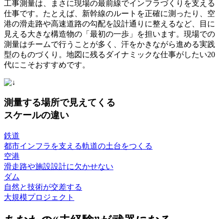
工事測量は、まさに
現場の最前線でインフラづくりを支える
仕事
です。たとえば、新幹線のルートを正確に測ったり、空
港の滑走路や高速道路の勾配を設計通りに整えるなど、目に
見える大きな構造物の「最初の一歩」を担います。現場での
測量はチームで行うことが多く、汗をかきながら進める実践
型のものづくり。地図に残るダイナミックな仕事がしたい20
代にこそおすすめです。
測量する場所で見えてくる
スケール
の違い
鉄道
都市インフラを支える軌道の土台をつくる
空港
滑走路や施設設計に欠かせない
ダム
自然と技術が交差する
大規模プロジェクト