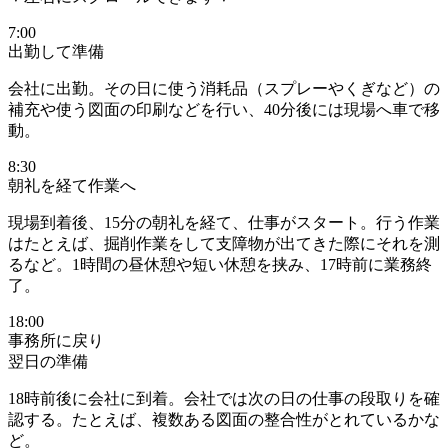
7:00
出勤して準備
会社に出勤。その日に使う
消耗品（スプレーやくぎなど）の
補充や使う図面の印刷
などを行い、40分後には現場へ車で移
動。
8:30
朝礼を経て作業へ
現場到着後、15分の朝礼を経て、仕事がスタート。行う作業
はたとえば、
掘削作業をして支障物が出てきた際にそれを測
る
など。1時間の昼休憩や短い休憩を挟み、17時前に業務終
了。
18:00
事務所に戻り
翌日の準備
18時前後に会社に到着。会社では
次の日の仕事の段取りを確
認
する。たとえば、複数ある図面の整合性がとれているかな
ど。