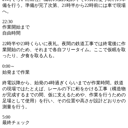
備
を行う。準備が完了次第、21時半から22時前には車で現場
へ。
22:30
作業開始まで
自由時間
22時半や23時くらいに夜礼。夜間の鉄道工事では
終電後に作
業開始
のため、それまで各自フリータイム。ここで仮眠を取
ったり、夕食を取る人も。
0:00～
始発まで作業
終電以降から、始発の4時過ぎくらいまでが作業時間。鉄道
の現場ではたとえば、
レールの下に桁をかける工事（構造物
が完成するまでの間、仮に支えるためや、作業を行うための
足場として使用）
を行い、その位置や高さが設計どおりかの
測量を行う。
5:00
最終チェック