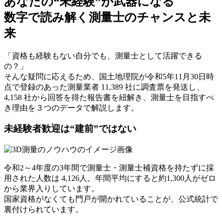
あなたの“未経験”が武器になる
数字で読み解く
測量士
のチャンスと未
来
「資格も経験もない自分でも、測量士として活躍できる
の？」
そんな疑問に応えるため、国土地理院が令和5年11月30日時
点で登録のあった測量業者 11,389 社に調査票を発送し、
4,158 社から回答を得た報告書を紐解き、測量士を目指すべ
き理由を３つのデータで解説します。
未経験者歓迎は“建前”ではない
令和2～4年度の3年間で測量士・測量士補資格を持たずに採
用された人数は 4,126人。
年間平均にすると約1,300人がゼロ
から業界入り
しています。
国家資格がなくても
門戸が開かれている
ことが、公式統計で
裏付けられています。