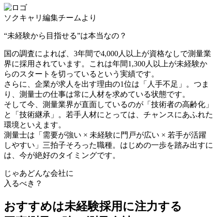
ソクキャリ編集チームより
“未経験から目指せる”は本当なの？
国の調査によれば、
3年間で4,000人以上が資格なしで測量業
界に採用
されています。これは年間1,300人以上が未経験か
らのスタートを切っているという実績です。
さらに、
企業が求人を出す理由の1位は「人手不足」
。つま
り、測量士の仕事は常に人材を求めている状態です。
そして今、測量業界が直面しているのが
「技術者の高齢化」
と「技術継承」
。若手人材にとっては、チャンスにあふれた
環境といえます。
測量士は「需要が強い × 未経験に門戸が広い × 若手が活躍
しやすい」三拍子そろった職種
。はじめの一歩を踏み出すに
は、今が絶好のタイミングです。
じゃあどんな会社に
入るべき？
おすすめは未経験採用に注力する