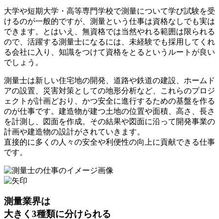
大学や短期大学・高等専門学校で測量について学び試験を受
けるのが一般的ですが、
測量という仕事は資格なしでも実は
できます
。とはいえ、無資格では当然やれる範囲は限られる
ので、活躍する測量士になるには、
未経験でも採用してくれ
る会社に入り、知識をつけて資格をとるというルートが良い
でしょう。
測量士は
新しい住宅地の開発、道路や鉄道の建設、ホームド
アの設置、災害対策としての地形分析
など、これらのプロジ
ェクトが計画どおり、かつ安全に進行するための基盤を作る
のが仕事です。建造物が建つ土地の位置や面積、高さ、長さ
を計測し、図面を作成。その結果や図面に沿って開発事業の
計画や建造物の設計がされていきます。
直接的に
多くの人々の安全や利便性の向上に貢献できる仕事
です。
測量業界は
大きく
3種類
に分けられる