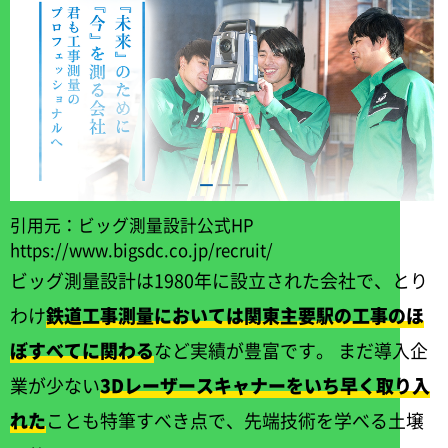
引用元：ビッグ測量設計公式HP
https://www.bigsdc.co.jp/recruit/
ビッグ測量設計は1980年に設立された会社で、とり
わけ
鉄道工事測量においては関東主要駅の工事のほ
ぼすべてに関わる
など実績が豊富です。 まだ導入企
業が少ない
3Dレーザースキャナーをいち早く取り入
れた
ことも特筆すべき点で、先端技術を学べる土壌